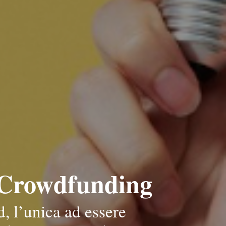
i Crowdfunding
, l’unica ad essere