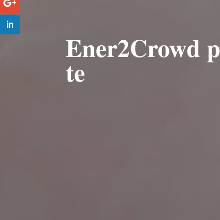
Ener2Crowd por
te