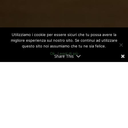
Utilizziamo i cookie per essere sicuri che tu possa avere la
migliore esperienza sul nostro sito. Se continui ad utilizzare
questo sito noi assumiamo che tu ne sia felice.
Ok
Leggi di più
Share This
In occasione della Giornata Mondiale
della Salute —il «World Health Day» che
si celebra ogni anno il 7 aprile—
Ener2crowd.com
lancia l’allarme: i centri
urbani sono responsabili dell’80% delle