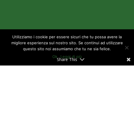
Utilizziamo i cookie per essere sicuri che tu possa avere la
migliore esperienza sul nostro sito. Se continui ad utilizzare
questo sito noi assumiamo che tu ne sia felice.
Ok
Leggi di più
Share This
GreenPremio: più è sostenibile e più
guadagni
ll
GreenPremio
è il nuovo
programma
fedeltà di Ener2Crowd
dedicato a tutti gli