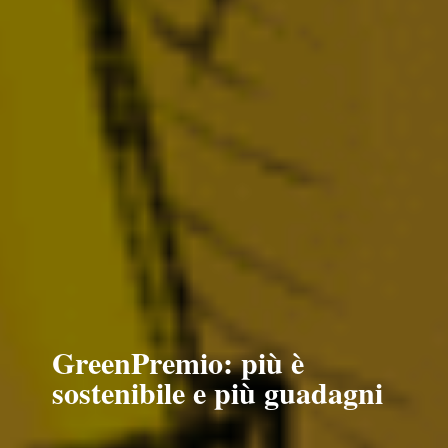
GreenPremio: più è
sostenibile e più guadagni