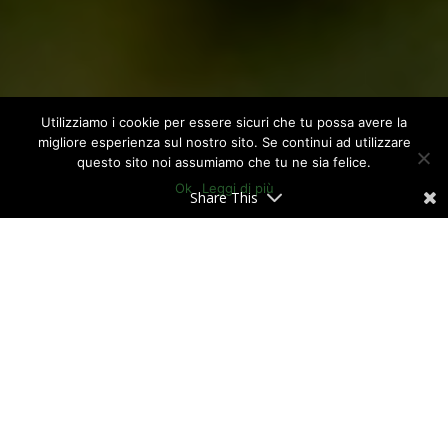
Utilizziamo i cookie per essere sicuri che tu possa avere la
migliore esperienza sul nostro sito. Se continui ad utilizzare
questo sito noi assumiamo che tu ne sia felice.
Ok
Leggi di più
Share This
Il
lending crowdfunding
in
Italia
si è
rivelato ancora una volta uno
strumento
di investimento
con
grandi potenzialità
ed opportunità.