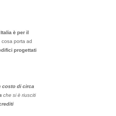
Italia è per il
l cosa porta ad
difici progettati
 costo di circa
ia
che si è riusciti
rediti