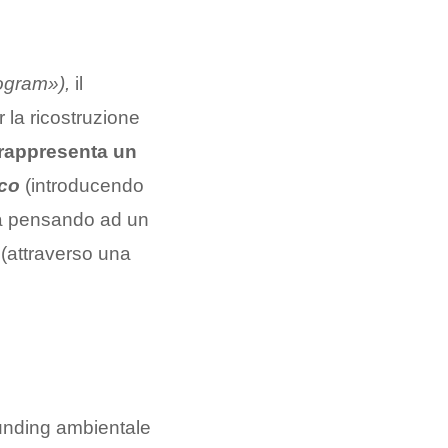
ogram»),
il
 la ricostruzione
rappresenta un
co
(introducendo
 ma pensando ad un
(attraverso una
funding ambientale