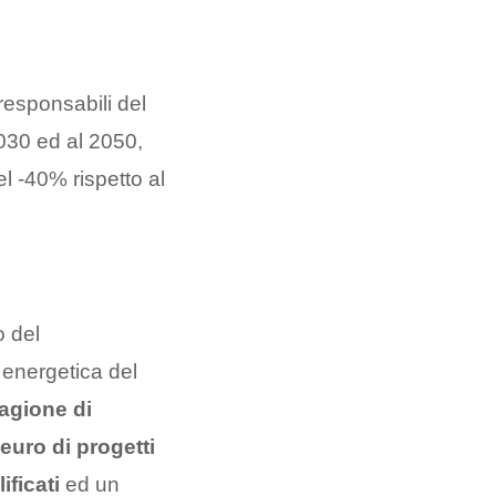
 responsabili del
030 ed al 2050,
el -40% rispetto al
 del
 energetica del
agione di
 euro di progetti
ificati
ed un