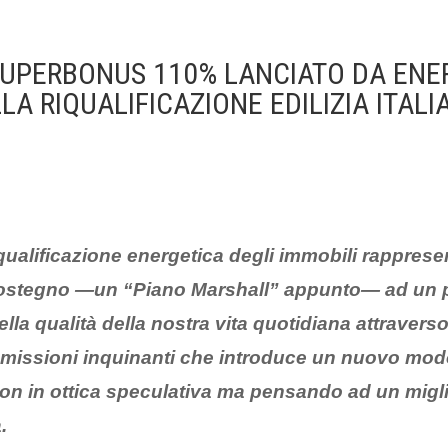
SUPERBONUS 110% LANCIATO DA EN
LA RIQUALIFICAZIONE EDILIZIA ITALI
riqualificazione energetica degli immobili rappres
sostegno —un “Piano Marshall” appunto— ad un 
lla qualità della nostra vita quotidiana attravers
emissioni inquinanti che introduce un nuovo modo
non in ottica speculativa ma pensando ad un migl
.