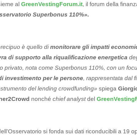
sieme al
GreenVestingForum.it
, il forum della finan
sservatorio Superbonus 110%».
precipuo è quello di
monitorare gli impatti economi
ra di supporto alla riqualificazione energetica
degl
so privato, nota come Superbonus 110%, con un focu
di investimento per le persone
, rappresentata dal 
lo strumento del lending crowdfunding»
spiega
Giorgi
ner2Crowd
nonché
chief analyst
del
GreenVestingF
ll’Osservatorio si fonda sui dati riconducibili a 19 o