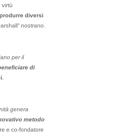
 virtù
produrre diversi
arshall” nostrano.
iano per il
eneficiare di
i
.
unità genera
nnovativo metodo
re e co-fondatore