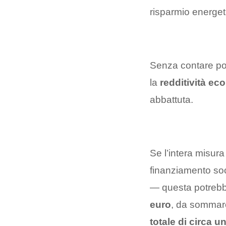
risparmio energet
Senza contare poi
la
redditività ec
abbattuta.
Se l’intera misura
finanziamento so
— questa potreb
euro
, da sommare 
totale di circa u