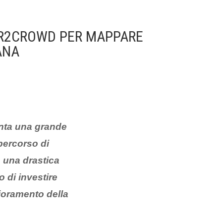
ER2CROWD PER MAPPARE
ANA
enta una grande
percorso di
o una drastica
 di investire
ioramento della