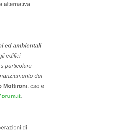
za alternativa
ci ed ambientali
i edifici
s particolare
finanziamento dei
o Mottironi
,
cso
e
orum.it
.
perazioni di