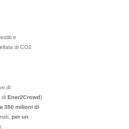
estiti e
nellata di CO2
ve di
 di
Ener2Crowd
)
a 350 milioni di
mati,
per un
e.