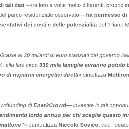
 tali dati
—tra loro a volte molto differenti, proprio in
 del parco residenziale osservato—
ha permesso di 
sentativi dei costi e delle potenzialità
del “Piano M
Grazie ai 30 miliardi di euro stanziati dal governo ital
 alla fine circa
330 mila famiglie avranno potuto b
ro di risparmi energetici diretti
»
sintetizza
Mottiron
owdfunding di
Ener2Crowd
— investire in tali opport
rendimento lordo annuo per chi sceglie questo i
l mattone”
»
puntualizza
Niccolò Sovico
,
ceo,
ideato