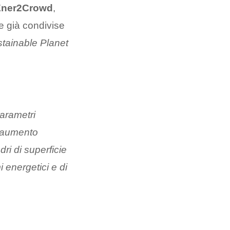
Ener2Crowd
,
e già condivise
tainable Planet
parametri
i aumento
dri di superficie
 energetici e di