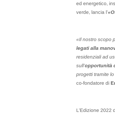
ed energetico, in
verde, lancia l’
«O
«Il nostro scopo 
legati alla manov
residenziali ad u
sull’
opportunità 
progetti tramite 
co-fondatore di
E
L’Edizione 2022 de