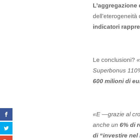
L’aggregazione di
dell’eterogeneità
indicatori rappre
Le conclusioni?
«
Superbonus 110%,
600 milioni di eu
«E —grazie al cr
anche un
6% di 
di “investire ne