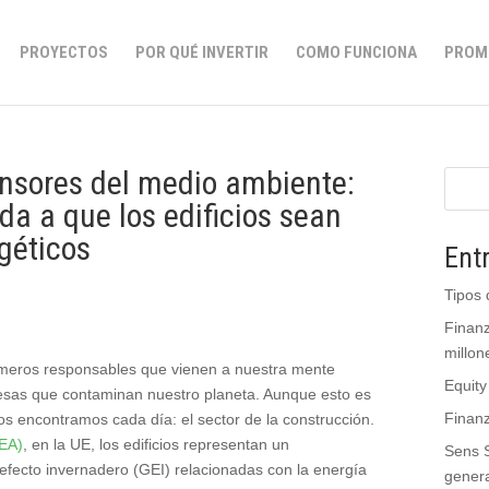
PROYECTOS
POR QUÉ INVERTIR
COMO FUNCIONA
PROM
nsores del medio ambiente:
a a que los edificios sean
géticos
Ent
Tipos 
Finan
millon
imeros responsables que vienen a nuestra mente
Equity
presas que contaminan nuestro planeta. Aunque esto es
Finanz
os encontramos cada día: el sector de la construcción.
EEA)
, en la UE, los edificios representan un
Sens S
fecto invernadero (GEI) relacionadas con la energía
genera