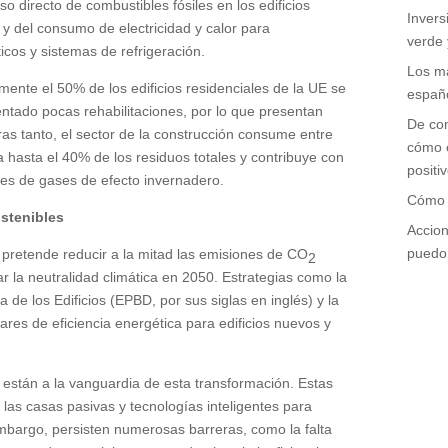
o directo de combustibles fósiles en los edificios
Invers
y del consumo de electricidad y calor para
verde 
icos y sistemas de refrigeración.
Los ma
ente el 50% de los edificios residenciales de la UE se
españo
ntado pocas rehabilitaciones, por lo que presentan
De co
ras tanto, el sector de la construcción consume entre
cómo e
 hasta el 40% de los residuos totales y contribuye con
positi
es de gases de efecto invernadero.
Cómo 
ostenibles
Accion
puedo 
E pretende reducir a la mitad las emisiones de CO
2
ar la neutralidad climática en 2050. Estrategias como la
a de los Edificios (EPBD, por sus siglas en inglés) y la
res de eficiencia energética para edificios nuevos y
están a la vanguardia de esta transformación. Estas
e las casas pasivas y tecnologías inteligentes para
bargo, persisten numerosas barreras, como la falta