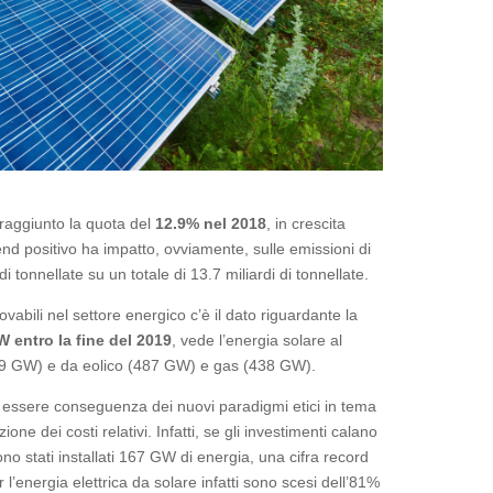
aggiunto la quota del
12.9% nel 2018
, in crescita
rend positivo ha impatto, ovviamente, sulle emissioni di
 tonnellate su un totale di 13.7 miliardi di tonnellate.
vabili nel settore energico c’è il dato riguardante la
 entro la fine del 2019
, vede l’energia solare al
29 GW) e da eolico (487 GW) e gas (438 GW).
ad essere conseguenza dei nuovi paradigmi etici in tema
one dei costi relativi. Infatti, se gli investimenti calano
no stati installati 167 GW di energia, una cifra record
 l’energia elettrica da solare infatti sono scesi dell’81%