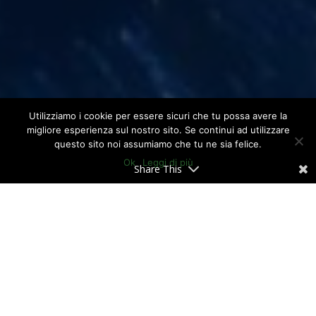
Utilizziamo i cookie per essere sicuri che tu possa avere la
migliore esperienza sul nostro sito. Se continui ad utilizzare
questo sito noi assumiamo che tu ne sia felice.
Ok
Leggi di più
Share This
cambiamento climatico
Il
non influisce
salute
solamente sulla nostra
, ma anche
economia
sulla nostra
.