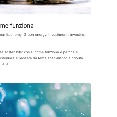
come funziona
een Economy
,
Green energy
,
Investimenti
,
investire
,
za sostenibile: cos’è, come funziona e perché è
ostenibile è passata da tema specialistico a priorità
 e la...