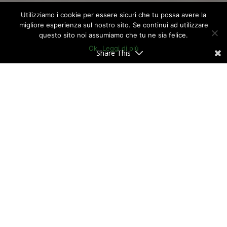
Utilizziamo i cookie per essere sicuri che tu possa avere la
migliore esperienza sul nostro sito. Se continui ad utilizzare
questo sito noi assumiamo che tu ne sia felice.
Ok
Leggi di più
Share This
L’
investimento
dei propri
risparmi e
capitali
in prodotti finanziari (dai più
convenzionali ai più ardimentosi) è
oramai un modo piuttosto convenzionale
per produrre un guadagno. Ma da molti è
un’attività ancora vista come complessa
e si tende ad
evitare
per il
rischio di